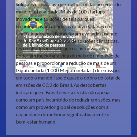
soluções climáticas, que melhora vidas ao redor do
mundo, foi analisado. Mais de 100 startups
inovadoras e soluções de seis parques
tecnológicos, incubadoras e universidades em
cinco cidades brasileiras foram avaliadas usando
uma avaliação abrangente de soluções climáticas.
Os resultados indicam que essas inovações
poderiam melhorar a vida de mais de um bilhão de
pessoas e proporcionar a redução de mais de um
Gigatonelada (1.000 Megatoneladas) de emissões
em todo o mundo. Isso é quase o dobro do total de
emissões de CO2 do Brasil. As descobertas
indicam que o Brasil deve ser visto não apenas
como um país incumbido de reduzir emissões, mas
como um provedor global de soluções com a
capacidade de melhorar significativamente o
bem-estar humano.